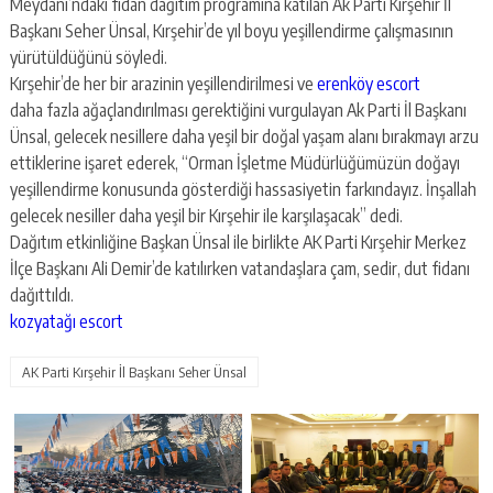
Meydanı’ndaki fidan dağıtım programına katılan Ak Parti Kırşehir İl
Başkanı Seher Ünsal, Kırşehir’de yıl boyu yeşillendirme çalışmasının
yürütüldüğünü söyledi.
Kırşehir’de her bir arazinin yeşillendirilmesi ve
erenköy escort
daha fazla ağaçlandırılması gerektiğini vurgulayan Ak Parti İl Başkanı
Ünsal, gelecek nesillere daha yeşil bir doğal yaşam alanı bırakmayı arzu
ettiklerine işaret ederek, “Orman İşletme Müdürlüğümüzün doğayı
yeşillendirme konusunda gösterdiği hassasiyetin farkındayız. İnşallah
gelecek nesiller daha yeşil bir Kırşehir ile karşılaşacak” dedi.
Dağıtım etkinliğine Başkan Ünsal ile birlikte AK Parti Kırşehir Merkez
İlçe Başkanı Ali Demir’de katılırken vatandaşlara çam, sedir, dut fidanı
dağıttıldı.
kozyatağı escort
AK Parti Kırşehir İl Başkanı Seher Ünsal