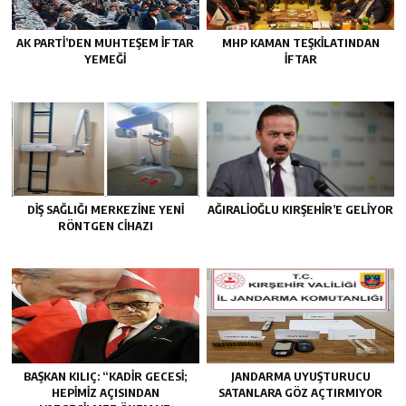
AK PARTİ’DEN MUHTEŞEM İFTAR
MHP KAMAN TEŞKİLATINDAN
YEMEĞİ
İFTAR
DİŞ SAĞLIĞI MERKEZİNE YENİ
AĞIRALİOĞLU KIRŞEHİR’E GELİYOR
RÖNTGEN CİHAZI
BAŞKAN KILIÇ: “KADİR GECESİ;
JANDARMA UYUŞTURUCU
HEPİMİZ AÇISINDAN
SATANLARA GÖZ AÇTIRMIYOR