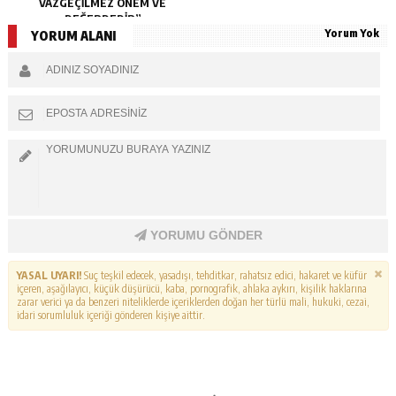
VAZGEÇİLMEZ ÖNEM VE
DEĞERDEDİR”
Yorum Yok
YORUM ALANI
YORUMU GÖNDER
YASAL UYARI!
Suç teşkil edecek, yasadışı, tehditkar, rahatsız edici, hakaret ve küfür
içeren, aşağılayıcı, küçük düşürücü, kaba, pornografik, ahlaka aykırı, kişilik haklarına
zarar verici ya da benzeri niteliklerde içeriklerden doğan her türlü mali, hukuki, cezai,
idari sorumluluk içeriği gönderen kişiye aittir.