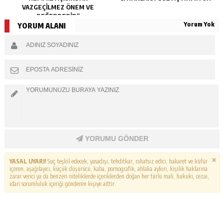
VAZGEÇİLMEZ ÖNEM VE
DEĞERDEDİR”
Yorum Yok
YORUM ALANI
YORUMU GÖNDER
YASAL UYARI!
Suç teşkil edecek, yasadışı, tehditkar, rahatsız edici, hakaret ve küfür
içeren, aşağılayıcı, küçük düşürücü, kaba, pornografik, ahlaka aykırı, kişilik haklarına
zarar verici ya da benzeri niteliklerde içeriklerden doğan her türlü mali, hukuki, cezai,
idari sorumluluk içeriği gönderen kişiye aittir.