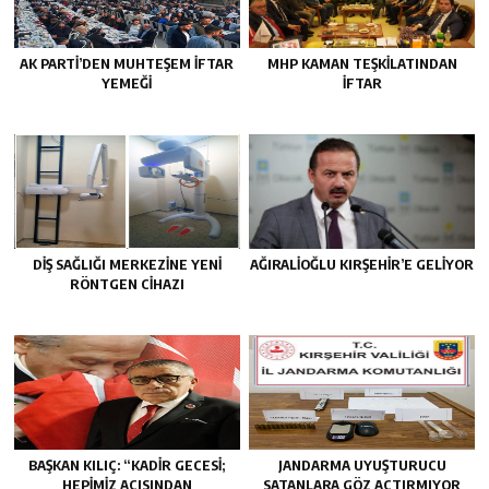
AK PARTİ’DEN MUHTEŞEM İFTAR
MHP KAMAN TEŞKİLATINDAN
YEMEĞİ
İFTAR
DİŞ SAĞLIĞI MERKEZİNE YENİ
AĞIRALİOĞLU KIRŞEHİR’E GELİYOR
RÖNTGEN CİHAZI
BAŞKAN KILIÇ: “KADİR GECESİ;
JANDARMA UYUŞTURUCU
HEPİMİZ AÇISINDAN
SATANLARA GÖZ AÇTIRMIYOR