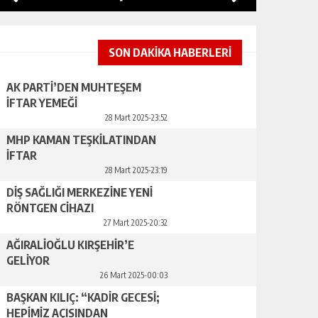
SON DAKİKA HABERLERİ
AK PARTİ’DEN MUHTEŞEM
İFTAR YEMEĞİ
28 Mart 2025-23:52
MHP KAMAN TEŞKİLATINDAN
İFTAR
28 Mart 2025-23:19
DİŞ SAĞLIĞI MERKEZİNE YENİ
RÖNTGEN CİHAZI
27 Mart 2025-20:32
AĞIRALİOĞLU KIRŞEHİR’E
GELİYOR
26 Mart 2025-00:03
BAŞKAN KILIÇ: “KADİR GECESİ;
HEPİMİZ AÇISINDAN