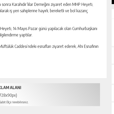
 sonra Karahıdır’lılar Derneğini ziyaret eden MHP Heyeti,
arak iş yeri sahiplerine hayırlı, bereketli ve bol kazanç
P Heyeti, 14 Mayıs Pazar günü yapılacak olan Cumhurbaşkanı
lgilendirme yaptılar.
üftülük Caddesi’ndeki esnafları ziyaret ederek, Ahi Esnafının
KLAM ALANI
728x90px)
abit Ölçü Verebilirsiniz.