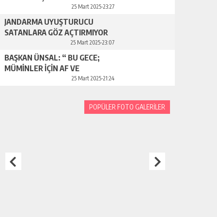
VAZGEÇİLMEZ ÖNEM VE
25 Mart 2025-23:27
DEĞERDEDİR”
JANDARMA UYUŞTURUCU
SATANLARA GÖZ AÇTIRMIYOR
25 Mart 2025-23:07
BAŞKAN ÜNSAL: “ BU GECE;
MÜMİNLER İÇİN AF VE
MAĞFİRETİN ZİRVEYE ULAŞTIĞI
25 Mart 2025-21:24
BİR FIRSAT GECESİDİR”
POPÜLER FOTO GALERİLER