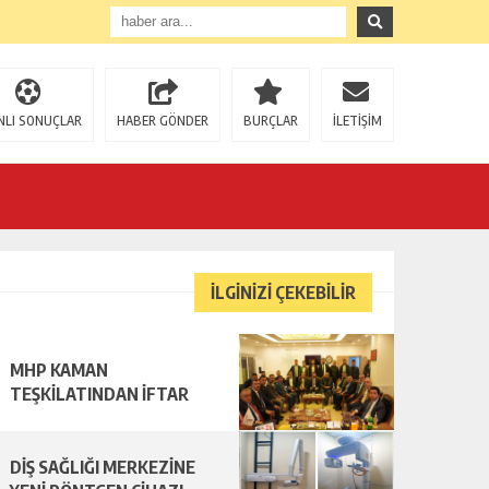
NLI SONUÇLAR
HABER GÖNDER
BURÇLAR
İLETİŞİM
BAŞKAN ÜNSAL: “ BU GECE; MÜMİNLER İÇİN AF VE MAĞFİRETİN ZİRVEYE ULAŞTIĞI BİR FIRSAT GECESİDİR”
İLGİNİZİ ÇEKEBİLİR
MHP KAMAN
TEŞKİLATINDAN İFTAR
DİŞ SAĞLIĞI MERKEZİNE