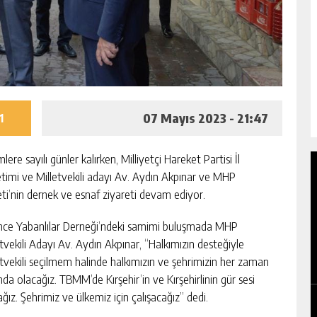
07 Mayıs 2023 - 21:47
1
lere sayılı günler kalırken, Milliyetçi Hareket Partisi İl
timi ve Milletvekili adayı Av. Aydın Akpınar ve MHP
ti’nin dernek ve esnaf ziyareti devam ediyor.
önce Yabanlılar Derneği’ndeki samimi buluşmada MHP
etvekili Adayı Av. Aydın Akpınar, “Halkımızın desteğiyle
DİŞ SAĞLIĞI MERKEZİNE YENİ RÖNTGEN
AR
CİHAZI
etvekili seçilmem halinde halkımızın ve şehrimizin her zaman
nda olacağız. TBMM’de Kırşehir’in ve Kırşehirlinin gür sesi
GÜNLÜK HABER AKIŞI
ğız. Şehrimiz ve ülkemiz için çalışacağız” dedi.