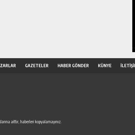
AZARLAR
GAZETELER
HABER GÖNDER
KÜNYE
İLETİŞ
arına aittir, haberleri kopyalamayınız.