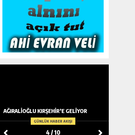
BAŞKAN 
AĞIRALİOĞLU KIRŞEHİR’E GELİYOR
AÇISIN
DEĞERD
GÜNLÜK HABER AKIŞI
4
/
10