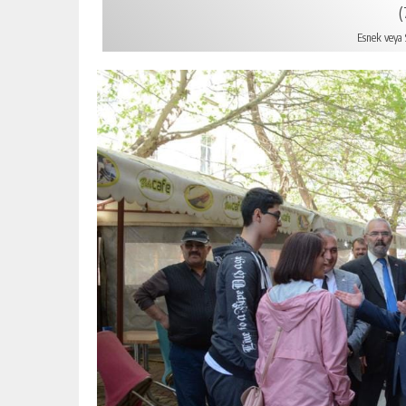
(
Esnek veya S