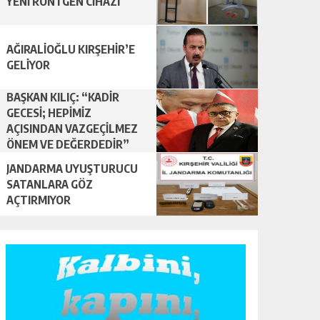
YENİ RÖNTGEN CİHAZI
AĞIRALİOĞLU KIRŞEHİR’E
GELİYOR
BAŞKAN KILIÇ: “KADİR
GECESİ; HEPİMİZ
AÇISINDAN VAZGEÇİLMEZ
ÖNEM VE DEĞERDEDİR”
JANDARMA UYUŞTURUCU
SATANLARA GÖZ
AÇTIRMIYOR