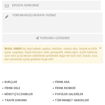
YORUMU GÖNDER
YASAL UYARI!
Suç teşkil edecek, yasadışı, tehditkar, rahatsız edici, hakaret ve küfür
içeren, aşağılayıcı, küçük düşürücü, kaba, pornografik, ahlaka aykırı, kişilik haklarına
zarar verici ya da benzeri niteliklerde içeriklerden doğan her türlü mali, hukuki, cezai,
idari sorumluluk içeriği gönderen kişiye aittir.
BURÇLAR
FİRMA ARA
FİRMA EKLE
FİRMA REHBERİ
NÖBETÇİ ECZANELER
POPÜLER GALERİLER
TRAFİK DURUMU
TÜM MANŞET HABERLERİ