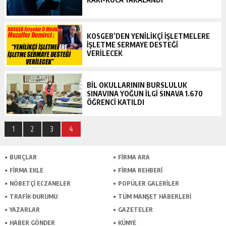
KOSGEB’DEN YENİLİKÇİ İŞLETMELERE
İŞLETME SERMAYE DESTEĞİ
VERİLECEK
BİL OKULLARININ BURSLULUK
SINAVINA YOĞUN İLGİ SINAVA 1.670
ÖĞRENCİ KATILDI
1
2
3
4
BURÇLAR
FİRMA ARA
FİRMA EKLE
FİRMA REHBERİ
NÖBETÇİ ECZANELER
POPÜLER GALERİLER
TRAFİK DURUMU
TÜM MANŞET HABERLERİ
YAZARLAR
GAZETELER
HABER GÖNDER
KÜNYE