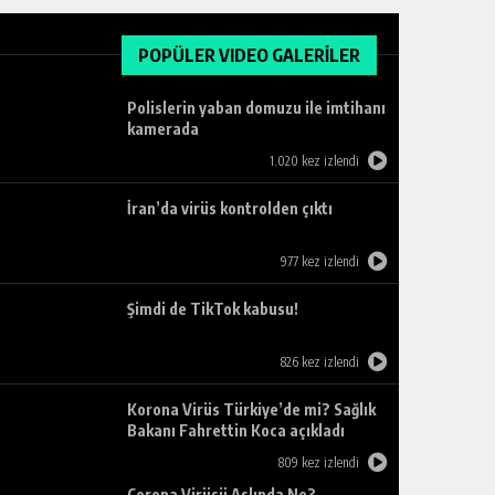
POPÜLER VIDEO GALERİLER
Polislerin yaban domuzu ile imtihanı
kamerada
1.020 kez izlendi
İran’da virüs kontrolden çıktı
977 kez izlendi
Şimdi de TikTok kabusu!
826 kez izlendi
Korona Virüs Türkiye’de mi? Sağlık
Bakanı Fahrettin Koca açıkladı
809 kez izlendi
Corona Virüsü Aslında Ne?