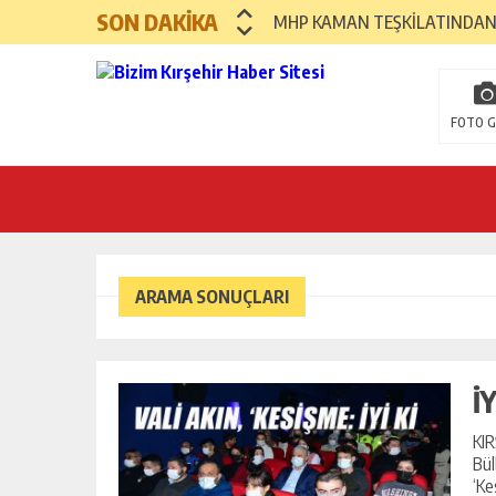
SON DAKİKA
MHP KAMAN TEŞKİLATINDAN
DİŞ SAĞLIĞI MERKEZİNE YENİ
AĞIRALİOĞLU KIRŞEHİR’E GEL
FOTO G
BAŞKAN KILIÇ: “KADİR GECES
JANDARMA UYUŞTURUCU SAT
KAYMAKAM ERDOĞAN’DAN ŞEHİ
ARAMA SONUÇLARI
BAŞKAN ÜNSAL: “CHP İL BAŞK
UNLU MAMULLERDE YENİ BİR V
İ
KIR
Bül
‘Ke