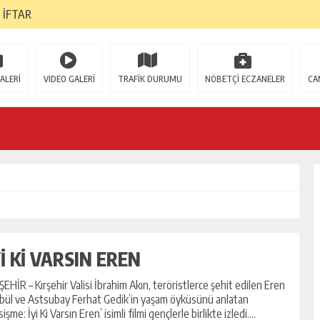
 İFTAR
 RÖNTGEN CİHAZI
İYOR
ALERİ
VIDEO GALERİ
TRAFİK DURUMU
NÖBETÇİ ECZANELER
CA
İ; HEPİMİZ AÇISINDAN VAZGEÇİLMEZ ÖNEM VE DEĞERDEDİR”
ANLARA GÖZ AÇTIRMIYOR
T YAKINLARI VE GAZİLERE İFTAR YEMEĞİ
ANI BARAN GENÇ DERHAL VE AÇIK BİR ŞEKİLDE ÖZÜR DİLEMELİDİR”
İZYON : DİBEK TAŞI
Yİ Kİ VARSIN EREN
ŞEHİR – Kırşehir Valisi İbrahim Akın, teröristlerce şehit edilen Eren
bül ve Astsubay Ferhat Gedik’in yaşam öyküsünü anlatan
sişme: İyi Ki Varsın Eren’ isimli filmi gençlerle birlikte izledi....