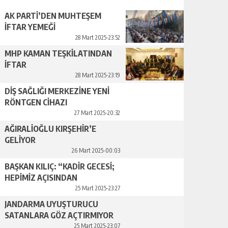
AK PARTİ’DEN MUHTEŞEM
İFTAR YEMEĞİ
28 Mart 2025-23:52
MHP KAMAN TEŞKİLATINDAN
İFTAR
28 Mart 2025-23:19
DİŞ SAĞLIĞI MERKEZİNE YENİ
RÖNTGEN CİHAZI
27 Mart 2025-20:32
AĞIRALİOĞLU KIRŞEHİR’E
GELİYOR
26 Mart 2025-00:03
BAŞKAN KILIÇ: “KADİR GECESİ;
HEPİMİZ AÇISINDAN
VAZGEÇİLMEZ ÖNEM VE
25 Mart 2025-23:27
DEĞERDEDİR”
JANDARMA UYUŞTURUCU
SATANLARA GÖZ AÇTIRMIYOR
25 Mart 2025-23:07