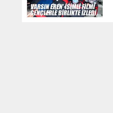
UNLU MAMULLERDE YENİ BİR VİZ
DİBEK TAŞI
GÜNLÜK HABER AKIŞI