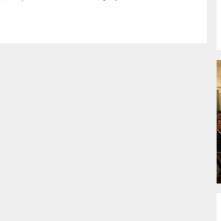
YON :
AK PARTİ’DEN MUHTEŞEM İFTAR
YEMEĞİ
GÜNLÜK HABER AKIŞI