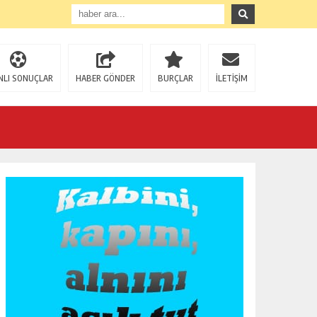
NLI SONUÇLAR
HABER GÖNDER
BURÇLAR
İLETİŞİM
BAŞKAN ÜNSAL: “ BU GECE; MÜMİNLER İÇİN AF VE MAĞFİRETİN ZİRVEYE ULAŞTIĞI BİR FIRSAT GECESİDİR”