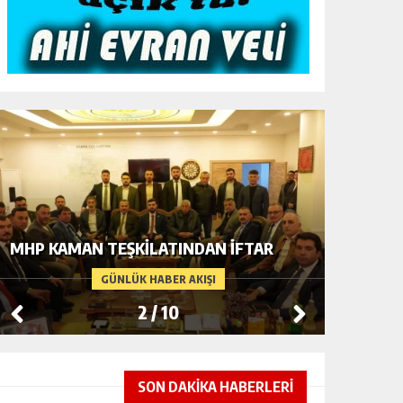
DİŞ SAĞ
MHP KAMAN TEŞKİLATINDAN İFTAR
CİHAZI
GÜNLÜK HABER AKIŞI
2
/
10
SON DAKİKA HABERLERİ