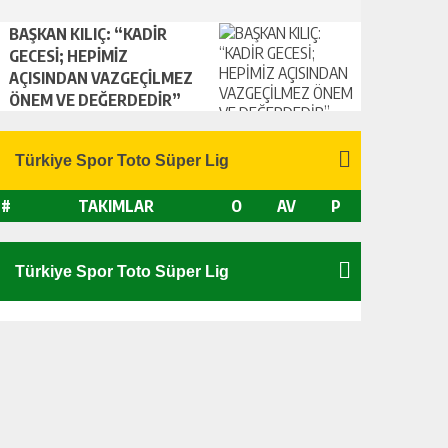
BAŞKAN KILIÇ: “KADİR
GECESİ; HEPİMİZ
AÇISINDAN VAZGEÇİLMEZ
ÖNEM VE DEĞERDEDİR”
#
TAKIMLAR
O
AV
P