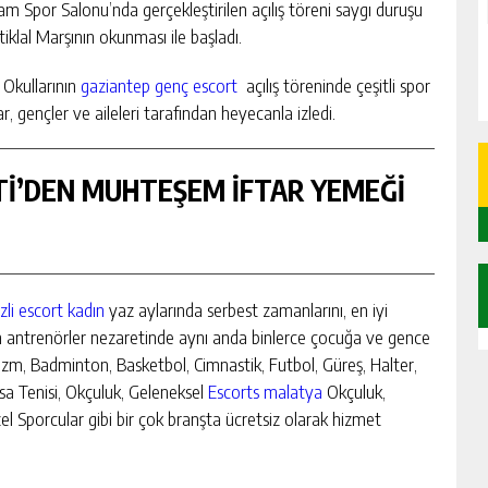
am Spor Salonu’nda gerçekleştirilen açılış töreni saygı duruşu
tiklal Marşının okunması ile başladı.
 Okullarının
gaziantep genç escort
açılış töreninde çeşitli spor
r, gençler ve aileleri tarafından heyecanla izledi.
Tİ’DEN MUHTEŞEM İFTAR YEMEĞİ
zli escort kadın
yaz aylarında serbest zamanlarını, en iyi
n antrenörler nezaretinde aynı anda binlerce çocuğa ve gence
izm, Badminton, Basketbol, Cimnastik, Futbol, Güreş, Halter,
asa Tenisi, Okçuluk, Geleneksel
Escorts malatya
Okçuluk,
 Sporcular gibi bir çok branşta ücretsiz olarak hizmet