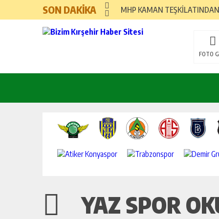
SON DAKİKA
MHP KAMAN TEŞKİLATINDAN
DİŞ SAĞLIĞI MERKEZİNE YENİ
AĞIRALİOĞLU KIRŞEHİR’E GEL
FOTO G
BAŞKAN KILIÇ: “KADİR GECES
JANDARMA UYUŞTURUCU SAT
KAYMAKAM ERDOĞAN’DAN ŞEHİ
BAŞKAN ÜNSAL: “CHP İL BAŞK
UNLU MAMULLERDE YENİ BİR V
YAZ SPOR OK