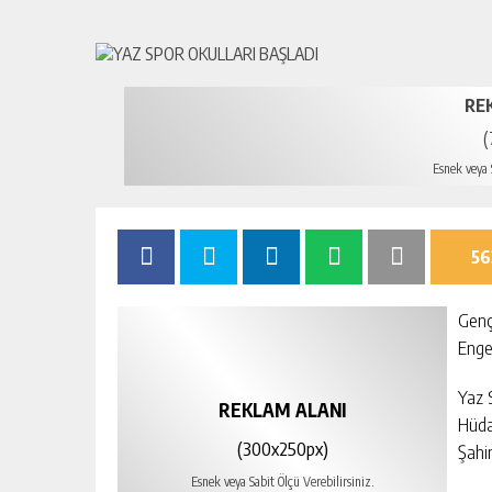
RE
(
Esnek veya S
56
Genç
Engel
Yaz S
REKLAM ALANI
Hüda
(300x250px)
Şahin
Esnek veya Sabit Ölçü Verebilirsiniz.