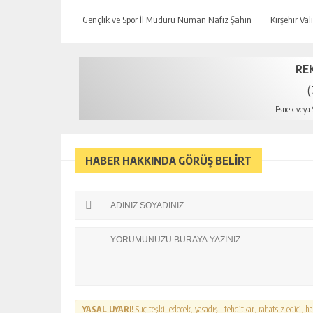
Gençlik ve Spor İl Müdürü Numan Nafiz Şahin
Kırşehir Va
RE
(
Esnek veya S
HABER HAKKINDA GÖRÜŞ BELİRT
YASAL UYARI!
Suç teşkil edecek, yasadışı, tehditkar, rahatsız edici, 