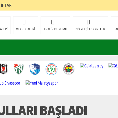
 İFTAR
 RÖNTGEN CİHAZI
İYOR
ALERİ
VIDEO GALERİ
TRAFİK DURUMU
NÖBETÇİ ECZANELER
CA
İ; HEPİMİZ AÇISINDAN VAZGEÇİLMEZ ÖNEM VE DEĞERDEDİR”
ANLARA GÖZ AÇTIRMIYOR
T YAKINLARI VE GAZİLERE İFTAR YEMEĞİ
ANI BARAN GENÇ DERHAL VE AÇIK BİR ŞEKİLDE ÖZÜR DİLEMELİDİR”
İZYON : DİBEK TAŞI
ULLARI BAŞLADI