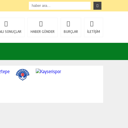
NLI SONUÇLAR
HABER GÖNDER
BURÇLAR
İLETİŞİM
BAŞKAN ÜNSAL: “ BU GECE; MÜMİNLER İÇİN AF VE MAĞFİRETİN ZİRVEYE ULAŞTIĞI BİR FIRSAT GECESİDİR”