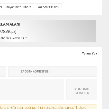
lisi Hüdayar Mete Buhara
Yaz Spor Okulları
KLAM ALANI
728x90px)
abit Ölçü Verebilirsiniz.
Yorum Yok
YORUMU
GÖNDER
hakaret ve küfür içeren, aşağılayıcı, küçük düşürücü, kaba, pornografik, ahlaka